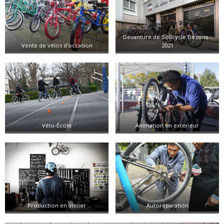
Devanture de Solicycle Bezons -
Vente de vélos d'occasion
2021
Vélo-École
Animation en extérieur
Production en atelier
Autoréparation