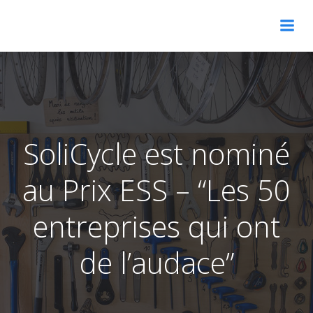
Aller
au
contenu
SoliCycle est nominé
au Prix ESS – “Les 50
entreprises qui ont
de l’audace”