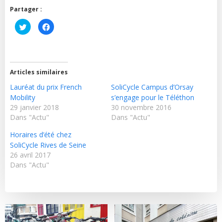
Partager :
Cliquez
Cliquez
pour
pour
partager
partager
sur
sur
Twitter(ouvre
Facebook(ouvre
dans
dans
une
une
nouvelle
nouvelle
Articles similaires
fenêtre)
fenêtre)
Lauréat du prix French
SoliCycle Campus d’Orsay
Mobility
s’engage pour le Téléthon
29 janvier 2018
30 novembre 2016
Dans "Actu"
Dans "Actu"
Horaires d’été chez
SoliCycle Rives de Seine
26 avril 2017
Dans "Actu"