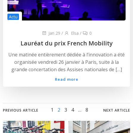
Actu
Jan 29
/
Elsa
/
0
Lauréat du prix French Mobility
Une matinée entièrement dédiée à l’innovation a été
organisée vendredi 26 janvier à Paris, suite à la
grande concertation des Assises nationales de […]
Read more
Posts
Posts
Posts
Page
Page
Page
Page
Page
1
2
3
4
…
8
PREVIOUS ARTICLE
NEXT ARTICLE
navigation
navigation
navig