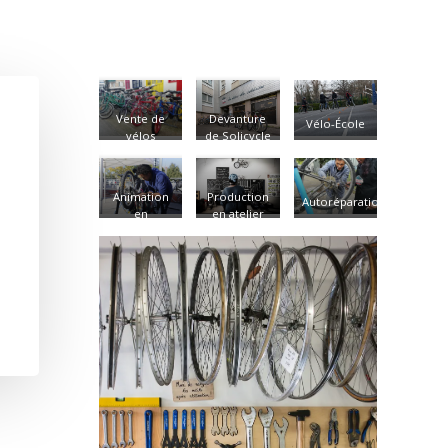
Vente de
Devanture
Vélo-École
vélos
de Solicycle
d'occasion
Bezons -
2021
Animation
Production
Autoréparation
en
en atelier
extérieur