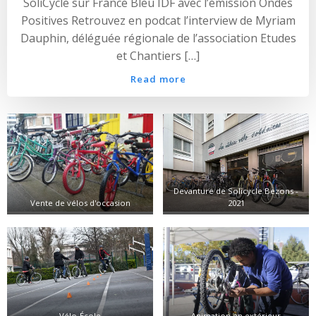
SoliCycle sur France Bleu IDF avec l’émission Ondes
Positives Retrouvez en podcat l’interview de Myriam
Dauphin, déléguée régionale de l’association Etudes
et Chantiers […]
Read more
Devanture de Solicycle Bezons -
Vente de vélos d'occasion
2021
Vélo-École
Animation en extérieur