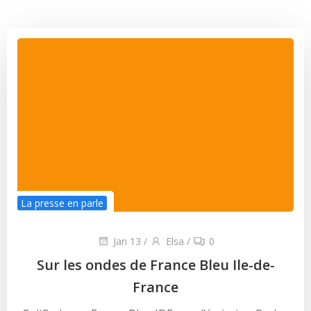
La presse en parle
Jan 13
/
Elsa
/
0
Sur les ondes de France Bleu Ile-de-
France